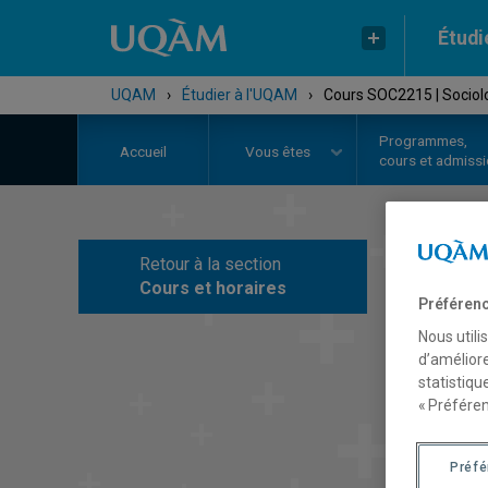
Étudi
UQAM
›
Étudier à l'UQAM
›
Cours SOC2215 | Sociolo
Programmes,
Accueil
Vous êtes
cours et admiss
Retour à la section
C
Cours et horaires
Préférenc
Nous utili
d’améliore
statistiqu
« Préféren
Préf