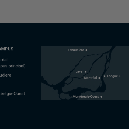
AMPUS
réal
pus principal)
udière
l
érégie-Ouest