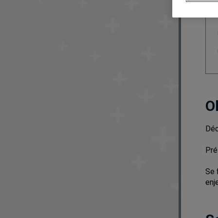
O
Déc
Pré
Se 
enj