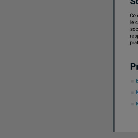
S
Ce 
le 
soc
res
pra
P