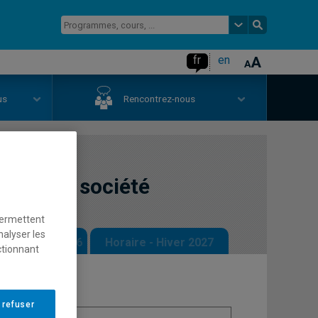
fr
en
us
Rencontrez-nous
hique et société
permettent
nalyser les
 - Automne 2026
Horaire - Hiver 2027
ctionnant
 refuser