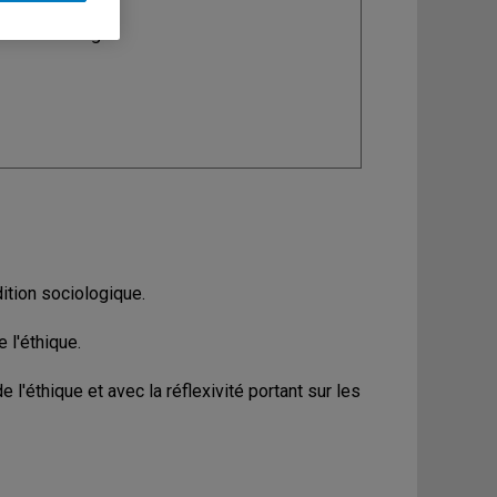
ine
: Sociologie
dition sociologique.
 l'éthique.
l'éthique et avec la réflexivité portant sur les