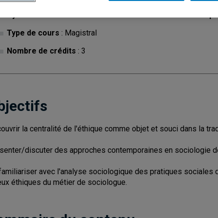
Cycle
: 1
Discipl
Type de cours
: Magistral
Nombre de crédits
: 3
bjectifs
ouvrir la centralité de l'éthique comme objet et souci dans la tra
senter/discuter des approches contemporaines en sociologie de
familiariser avec l'analyse sociologique des pratiques sociales de 
eux éthiques du métier de sociologue.