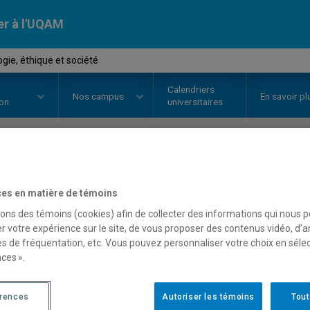
er à l'UQAM
gie, éthique et société
Calendriers
Nos
campus
En savoir pl
ion
universitaires
OURS
//
SOC2215
-
Sociologie, ét
es en matière de témoins
sons des témoins (cookies) afin de collecter des informations qui nous 
r votre expérience sur le site, de vous proposer des contenus vidéo, d’a
Description
Horaire - Été 2026
Horaire
es de fréquentation, etc. Vous pouvez personnaliser votre choix en séle
ces ».
érences
Autoriser les témoins
Tout