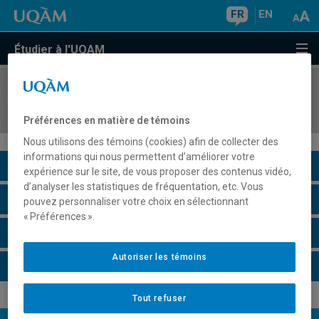
FR
EN
Étudier à l'UQAM
COURS
//
SOC2301
Sociétés actuelles et mondialisation
Préférences en matière de témoins
Nous utilisons des témoins (cookies) afin de collecter des
informations qui nous permettent d’améliorer votre
Description du cours
expérience sur le site, de vous proposer des contenus vidéo,
d’analyser les statistiques de fréquentation, etc. Vous
Horaire - Été 2026
pouvez personnaliser votre choix en sélectionnant
« Préférences ».
Horaire - Automne 2026
Autoriser les témoins
Horaire - Hiver 2027
Tout refuser