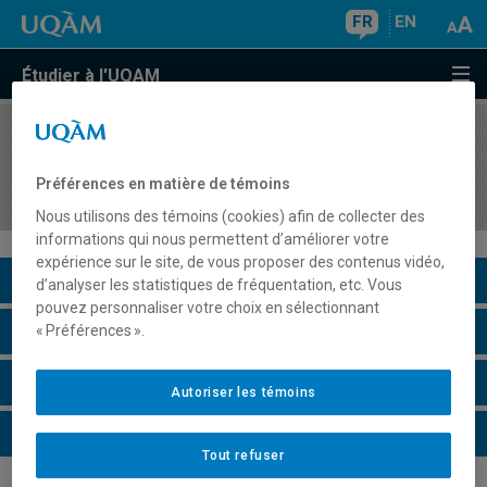
FR
EN
Étudier à l'UQAM
COURS
//
SOC8695
Problèmes et questions méthodologiques de la
Préférences en matière de témoins
recherche
Nous utilisons des témoins (cookies) afin de collecter des
informations qui nous permettent d’améliorer votre
expérience sur le site, de vous proposer des contenus vidéo,
Description du cours
d’analyser les statistiques de fréquentation, etc. Vous
pouvez personnaliser votre choix en sélectionnant
Horaire - Été 2026
« Préférences ».
Horaire - Automne 2026
Autoriser les témoins
Horaire - Hiver 2027
Tout refuser