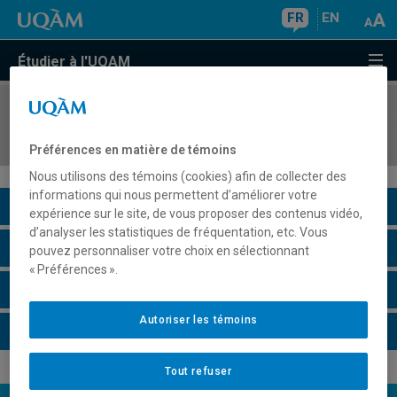
FR
EN
Étudier à l'UQAM
COURS
//
SOC8880
Arts et sociétés
Préférences en matière de témoins
Nous utilisons des témoins (cookies) afin de collecter des
informations qui nous permettent d’améliorer votre
Description du cours
expérience sur le site, de vous proposer des contenus vidéo,
d’analyser les statistiques de fréquentation, etc. Vous
Horaire - Été 2026
pouvez personnaliser votre choix en sélectionnant
« Préférences ».
Horaire - Automne 2026
Autoriser les témoins
Horaire - Hiver 2027
Tout refuser