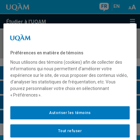
FR
EN
Étudier à l'UQAM
COURS
//
STM5000
Activités de synthèse I
Préférences en matière de témoins
Nous utilisons des témoins (cookies) afin de collecter des
informations qui nous permettent d’améliorer votre
Description du cours
expérience sur le site, de vous proposer des contenus vidéo,
d’analyser les statistiques de fréquentation, etc. Vous
Horaire - Été 2026
pouvez personnaliser votre choix en sélectionnant
« Préférences ».
Horaire - Automne 2026
Autoriser les témoins
Horaire - Hiver 2027
Tout refuser