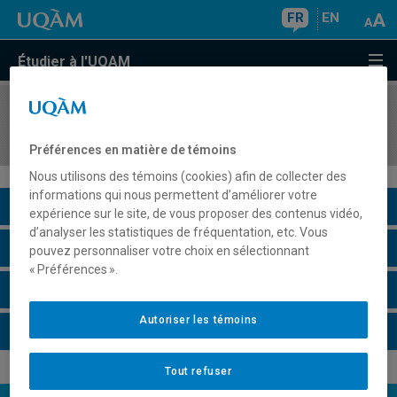
FR
EN
Étudier à l'UQAM
COURS
//
STT2100
Laboratoire de statistique
Préférences en matière de témoins
Nous utilisons des témoins (cookies) afin de collecter des
informations qui nous permettent d’améliorer votre
Description du cours
expérience sur le site, de vous proposer des contenus vidéo,
d’analyser les statistiques de fréquentation, etc. Vous
Horaire - Été 2026
pouvez personnaliser votre choix en sélectionnant
« Préférences ».
Horaire - Automne 2026
Autoriser les témoins
Horaire - Hiver 2027
Tout refuser