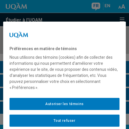
FR
EN
Étudier à l'UQAM
COURS
//
STT3300
Compléments de statistique I
Préférences en matière de témoins
Nous utilisons des témoins (cookies) afin de collecter des
informations qui nous permettent d’améliorer votre
Description du cours
expérience sur le site, de vous proposer des contenus vidéo,
d’analyser les statistiques de fréquentation, etc. Vous
Horaire - Été 2026
pouvez personnaliser votre choix en sélectionnant
« Préférences ».
Horaire - Automne 2026
Autoriser les témoins
Horaire - Hiver 2027
Tout refuser