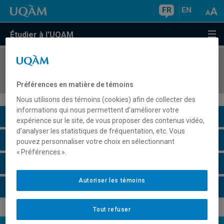
FR
EN
Étudier à l'UQAM
COURS
//
STT6100
Séries chronologiques appliquées
Préférences en matière de témoins
Nous utilisons des témoins (cookies) afin de collecter des
informations qui nous permettent d’améliorer votre
Description du cours
expérience sur le site, de vous proposer des contenus vidéo,
d’analyser les statistiques de fréquentation, etc. Vous
Horaire - Été 2026
pouvez personnaliser votre choix en sélectionnant
« Préférences ».
Horaire - Automne 2026
Autoriser les témoins
Horaire - Hiver 2027
Tout refuser