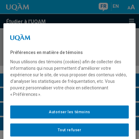
FR
EN
Étudier à l'UQAM
COURS
//
SYS823
Modélisation et automatisation de procédés
Préférences en matière de témoins
industriels
Nous utilisons des témoins (cookies) afin de collecter des
informations qui nous permettent d’améliorer votre
expérience sur le site, de vous proposer des contenus vidéo,
Description du cours
d’analyser les statistiques de fréquentation, etc. Vous
pouvez personnaliser votre choix en sélectionnant
Horaire - Été 2026
« Préférences ».
Horaire - Automne 2026
Autoriser les témoins
Horaire - Hiver 2027
Tout refuser