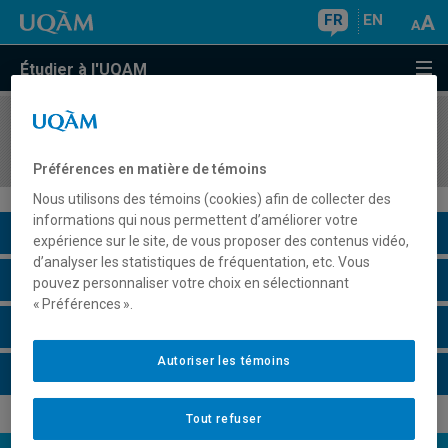
FR
EN
Étudier à l'UQAM
COURS
//
TRS1025
Méthodologies et travail social
Préférences en matière de témoins
Nous utilisons des témoins (cookies) afin de collecter des
informations qui nous permettent d’améliorer votre
Description du cours
expérience sur le site, de vous proposer des contenus vidéo,
d’analyser les statistiques de fréquentation, etc. Vous
Horaire - Été 2026
pouvez personnaliser votre choix en sélectionnant
« Préférences ».
Horaire - Automne 2026
Autoriser les témoins
Horaire - Hiver 2027
Tout refuser