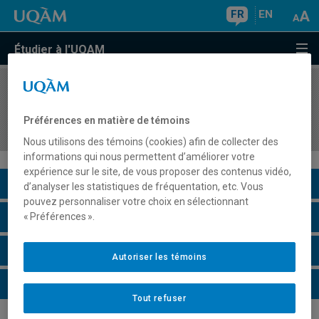
FR
EN
Étudier à l'UQAM
COURS
//
TRS1115
Milieux d'intervention, activité d'observation et
Préférences en matière de témoins
connaissance de soi
Nous utilisons des témoins (cookies) afin de collecter des
informations qui nous permettent d’améliorer votre
expérience sur le site, de vous proposer des contenus vidéo,
Description du cours
d’analyser les statistiques de fréquentation, etc. Vous
pouvez personnaliser votre choix en sélectionnant
Horaire - Été 2026
« Préférences ».
Horaire - Automne 2026
Autoriser les témoins
Horaire - Hiver 2027
Tout refuser