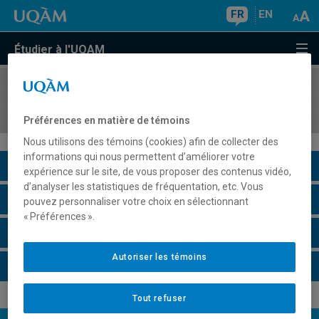
FR
EN
Étudier à l'UQAM
COURS
//
TRS2230
Personnes âgées et société
Préférences en matière de témoins
Nous utilisons des témoins (cookies) afin de collecter des
informations qui nous permettent d’améliorer votre
Description du cours
expérience sur le site, de vous proposer des contenus vidéo,
d’analyser les statistiques de fréquentation, etc. Vous
Horaire - Été 2026
pouvez personnaliser votre choix en sélectionnant
« Préférences ».
Horaire - Automne 2026
Autoriser les témoins
Horaire - Hiver 2027
Tout refuser