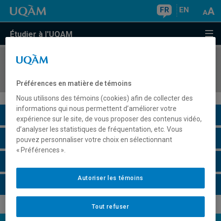
FR
EN
Étudier à l'UQAM
COURS
//
TRS3130
Travail social et jeunesse
Préférences en matière de témoins
Nous utilisons des témoins (cookies) afin de collecter des
informations qui nous permettent d’améliorer votre
Description du cours
expérience sur le site, de vous proposer des contenus vidéo,
d’analyser les statistiques de fréquentation, etc. Vous
Horaire - Été 2026
pouvez personnaliser votre choix en sélectionnant
« Préférences ».
Horaire - Automne 2026
Autoriser les témoins
Horaire - Hiver 2027
Tout refuser