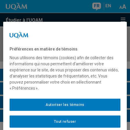
FR
EN
Étudier à l'UQAM
COURS
//
TRS3700
Santé mentale, processus sociaux et pratiques
Préférences en matière de témoins
d'accompagnement
Nous utilisons des témoins (cookies) afin de collecter des
informations qui nous permettent d’améliorer votre
expérience sur le site, de vous proposer des contenus vidéo,
Description du cours
d’analyser les statistiques de fréquentation, etc. Vous
pouvez personnaliser votre choix en sélectionnant
Horaire - Été 2026
« Préférences ».
Horaire - Automne 2026
Autoriser les témoins
Horaire - Hiver 2027
Tout refuser