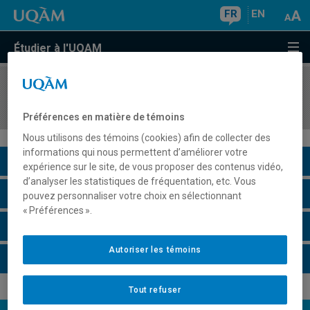
FR
EN
Étudier à l'UQAM
COURS
//
TRS8305
Dynamiques de l'exclusion sociale
Préférences en matière de témoins
Nous utilisons des témoins (cookies) afin de collecter des
informations qui nous permettent d’améliorer votre
Description du cours
expérience sur le site, de vous proposer des contenus vidéo,
d’analyser les statistiques de fréquentation, etc. Vous
Horaire - Été 2026
pouvez personnaliser votre choix en sélectionnant
« Préférences ».
Horaire - Automne 2026
Autoriser les témoins
Horaire - Hiver 2027
Tout refuser