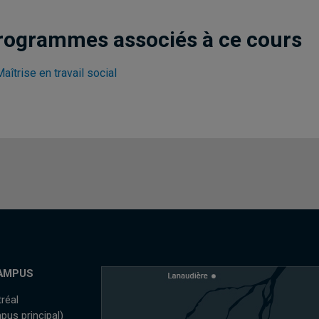
rogrammes associés à ce cours
aîtrise en travail social
AMPUS
réal
pus principal)