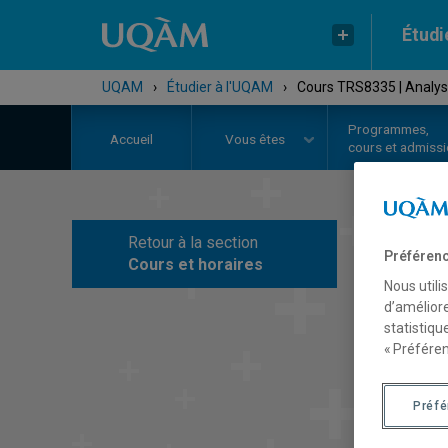
Étudi
UQAM
›
Étudier à l'UQAM
›
Cours TRS8335 | Analys
Programmes,
Accueil
Vous êtes
cours et admiss
Retour à la section
C
Préférenc
Cours et horaires
Nous utili
d’améliore
statistiqu
« Préféren
Préf