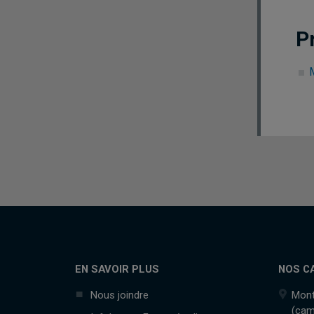
P
M
EN SAVOIR PLUS
NOS C
Nous joindre
Mont
(cam