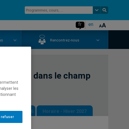
fr
en
us
Rencontrez-nous
ratiques dans le champ
permettent
nalyser les
ctionnant
 - Automne 2026
Horaire - Hiver 2027
 refuser