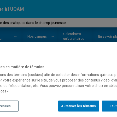
er à l'UQAM
e des pratiques dans le champ jeunesse
Calendriers
Nos
campus
En savoir pl
ion
universitaires
OURS
//
TRS8335
-
Analyse des p
es en matière de témoins
sons des témoins (cookies) afin de collecter des informations qui nous 
jeunesse
r votre expérience sur le site, de vous proposer des contenus vidéo, d’a
es de fréquentation, etc. Vous pouvez personnaliser votre choix en séle
ces ».
Description
Horaire - Été 2026
Horaire
érences
Autoriser les témoins
Tout