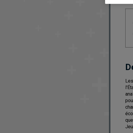
D
Les
l'É
ana
pou
cha
éco
que
Jeu