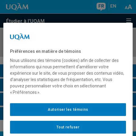
FR
EN
Étudier à l'UQAM
COURS
//
TSM3601
Séminaire d'intégration I
Préférences en matière de témoins
Nous utilisons des témoins (cookies) afin de collecter des
informations qui nous permettent d’améliorer votre
Description du cours
expérience sur le site, de vous proposer des contenus vidéo,
d’analyser les statistiques de fréquentation, etc. Vous
Horaire - Été 2026
pouvez personnaliser votre choix en sélectionnant
« Préférences ».
Horaire - Automne 2026
Autoriser les témoins
Horaire - Hiver 2027
Tout refuser