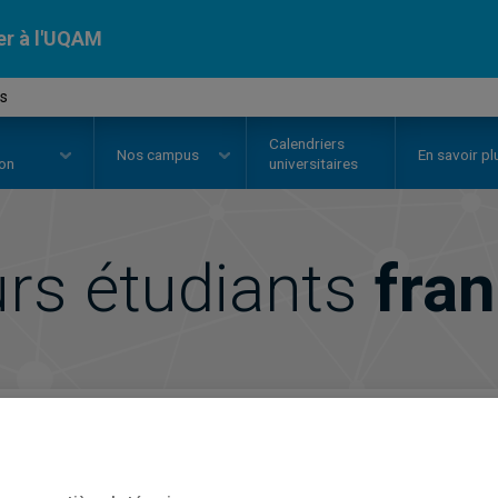
er à l'UQAM
is
Calendriers
Nos
campus
En savoir pl
ion
universitaires
urs étudiants
fran