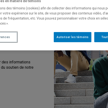
es en matière de témoins
sons des témoins (cookies) afin de collecter des informations qui nous 
de futurs
r votre expérience sur le site, de vous proposer des contenus vidéo, d’a
es de fréquentation, etc. Vous pouvez personnaliser votre choix en séle
ces ».
fre plus de 375
e des sciences de la
érences
Autoriser les témoins
Tout
n, santé, sciences,
ainsi que science
 des informations
r du soutien de notre