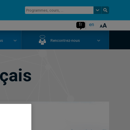
fr
en
us
Rencontrez-nous
çais