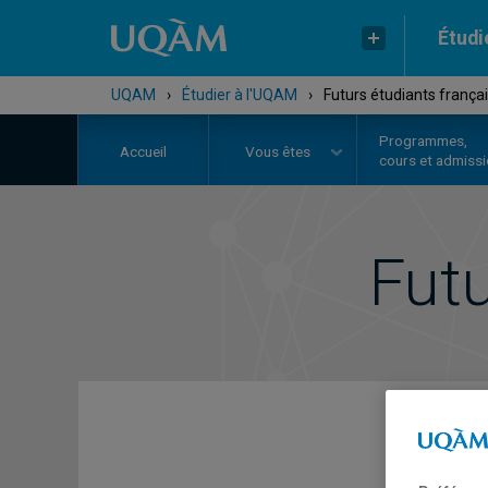
Étudi
UQAM
›
Étudier à l'UQAM
›
Futurs étudiants frança
Programmes,
Accueil
Vous êtes
cours et admiss
Fut