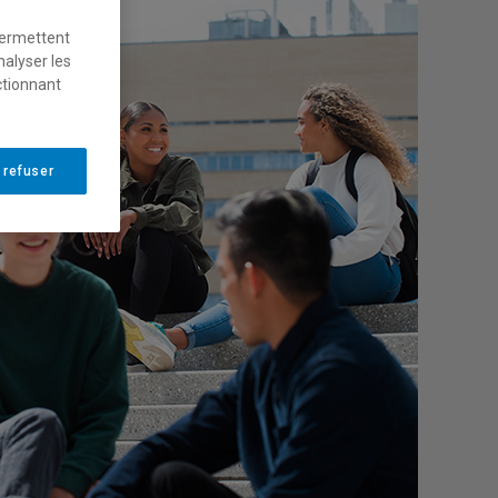
permettent
nalyser les
ctionnant
 refuser