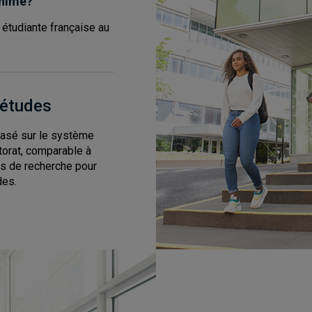
anime?
, étudiante française au
’études
asé sur le système
torat, comparable à
res de recherche pour
des.