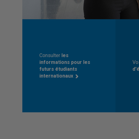
Consulter
les
informations pour les
Vo
futurs étudiants
d'
internationaux