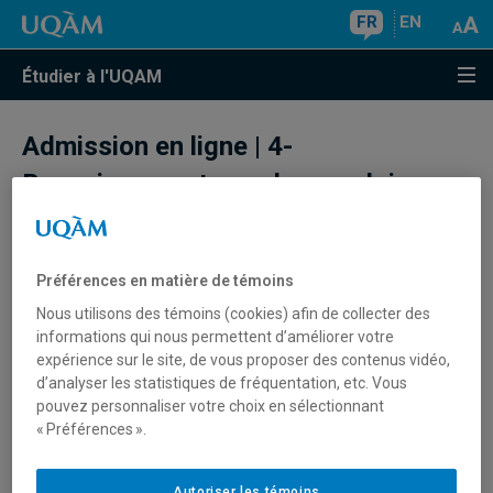
FR
EN
Étudier à l'UQAM
Admission en ligne | 4-
Renseignements sur les emplois
Veuillez indiquer les emplois que vous avez occupés en
Préférences en matière de témoins
commençant par le plus récent. Les expériences
Nous utilisons des témoins (cookies) afin de collecter des
professionnelles, le bénévolat ou d’autres formes
informations qui nous permettent d’améliorer votre
d’implication peuvent parfois être considérés aux fins de
expérience sur le site, de vous proposer des contenus vidéo,
l’admission. Si vous êtes en cours d’emploi, n’inscrivez
d’analyser les statistiques de fréquentation, etc. Vous
rien pour la date de fin d’emploi.
pouvez personnaliser votre choix en sélectionnant
« Préférences ».
Pour chacun de vos expériences de travail, vous devez
fournir les informations suivantes :
Autoriser les témoins