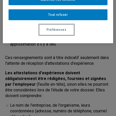
S'il s'agit d'un emploi rémunéré, d’un stage ou de
bénévolat;
Tout refuser
S'il s'agit d'un emploi à temps plein ou à temps partiel;
Le nombre d'heures travaillées par semaine ou le
Préférences
nombre d'heures totales travaillées pendant la durée
complète de l'emploi. Le nombre exact ou une
approximation s’il y a lieu.
Ces renseignements sont à titre indicatif seulement dans
l’attente de réception d’attestations d’expérience.
Les attestations d'expérience doivent
obligatoirement être rédigées, fournies et signées
par l'employeur
(feuille en-tête), sinon elles ne pourront
être considérées lors de l'étude de votre dossier. Elles
doivent comprendre :
Le nom de l'entreprise, de l'organisme, leurs
coordonnées (adresse, numéro de téléphone, courriel