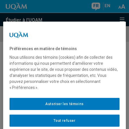
FR
EN
Étudier à l'UQAM
Écoles et
cours d'été
Préférences en matière de témoins
Écoles d'été
Nous utilisons des témoins (cookies) afin de collecter des
informations qui nous permettent d’améliorer votre
expérience sur le site, de vous proposer des contenus vidéo,
d’analyser les statistiques de fréquentation, etc. Vous
Trimestre d'été 2026
pouvez personnaliser votre choix en sélectionnant
« Préférences ».
Trimestre intensif : du 4 mai au 23 juin 2026
Trimestre régulier : du 4 mai au 14 août 2026
Autoriser les témoins
Pour connaître les périodes d'inscription et autres dates
Tout refuser
importantes du trimestre d'été, consultez le
calendrier
universitaire
.