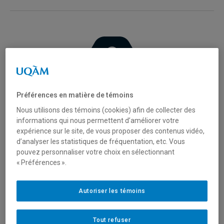
Préférences en matière de témoins
Étudiants actuels
Nous utilisons des témoins (cookies) afin de collecter des
informations qui nous permettent d’améliorer votre
Dossier étudiant (Portail étudiant, NIP, etc.)
expérience sur le site, de vous proposer des contenus vidéo,
d’analyser les statistiques de fréquentation, etc. Vous
Vous devez communiquer avec le
Registrariat
.
pouvez personnaliser votre choix en sélectionnant
« Préférences ».
Inscription : étudiant dans un programme
Autoriser les témoins
Vous devez communiquer avec les responsables
de votre programme pour votre choix de cours,
Tout refuser
cheminement, etc. Les coordonnées se trouvent