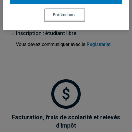
dans la section «Plus d'information» de la page du
programme
.
Préférences
Inscription : étudiant libre
Vous devez communiquer avec le
Registrariat
.
Facturation, frais de scolarité et relevés
d'impôt