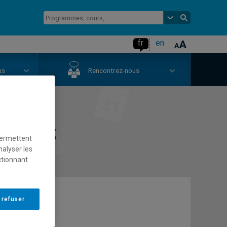
fr
en
us
Rencontrez-nous
aires
permettent
nalyser les
ctionnant
 refuser