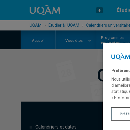
Étudi
UQAM
›
Étudier à l'UQAM
›
Calendriers universitair
Programmes,
Accueil
Vous êtes
cours et admiss
Cale
Préférenc
Nous utili
d’améliore
statistiqu
« Préféren
Préf
A
Calendriers et dates