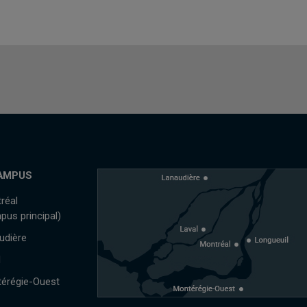
AMPUS
réal
pus principal)
udière
l
érégie-Ouest