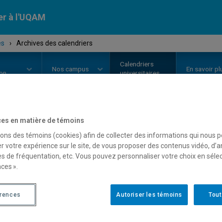
er à l'UQAM
es
›
Archives des calendriers
Calendriers
Nos
campus
En savoir pl
ion
universitaires
ndriers
universit
es en matière de témoins
sons des témoins (cookies) afin de collecter des informations qui nous 
r votre expérience sur le site, de vous proposer des contenus vidéo, d’a
es de fréquentation, etc. Vous pouvez personnaliser votre choix en séle
ces ».
érences
Autoriser les témoins
Tout
rchives des calendriers