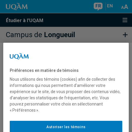
FR
EN
Étudier à l'UQAM
Campus de
Longueuil
Étudiants - Campus de Longueuil
Préférences en matière de témoins
Nous utilisons des témoins (cookies) afin de collecter des
Information pour la population étudiante
informations qui nous permettent d’améliorer votre
expérience sur le site, de vous proposer des contenus vidéo,
Tous les renseignements utiles aux étudiantes et
d’analyser les statistiques de fréquentation, etc. Vous
étudiants actuels se trouvent dans le portail étudiant.
pouvez personnaliser votre choix en sélectionnant
Accéder au portail étudiant
« Préférences ».
Autoriser les témoins