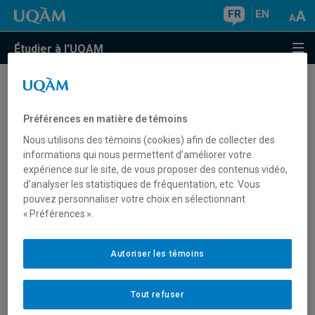
FR
EN
Étudier à l'UQAM
Portes ouvertes
Préférences en matière de témoins
Nous utilisons des témoins (cookies) afin de collecter des
Prochaine édition des Portes ouvertes : 24 octobre
informations qui nous permettent d’améliorer votre
expérience sur le site, de vous proposer des contenus vidéo,
2026
d’analyser les statistiques de fréquentation, etc. Vous
Sur le campus : samedi 24 octobre 2026, de 12 h à 16 h
pouvez personnaliser votre choix en sélectionnant
« Préférences ».
En ligne : 27 et 28 octobre 2026
Autoriser les témoins
Rendez-vous sur le
site de l'événement
et inscrivez-vous.
Soyez les premiers informés de la formule et des
activités qui seront à la programmation lors de la
Tout refuser
prochaine édition.