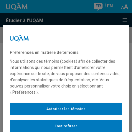
FR
EN
Étudier à l'UQAM
Campus de
Longueuil
Préférences en matière de témoins
Campus de Longueuil
Nous utilisons des témoins (cookies) afin de collecter des
informations qui nous permettent d’améliorer votre
expérience sur le site, de vous proposer des contenus vidéo,
d’analyser les statistiques de fréquentation, etc. Vous
pouvez personnaliser votre choix en sélectionnant
« Préférences ».
Autoriser les témoins
Tout refuser
Admissions au trimestre d'automne 2026