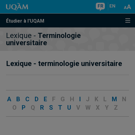
FR
EN
Étudier à l'UQAM
Lexique -
Terminologie
universitaire
Lexique - terminologie universitaire
A
B
C
D
E
F G H
I
J K L
M
N
O
P
Q
R
S
T
U
V W X Y Z