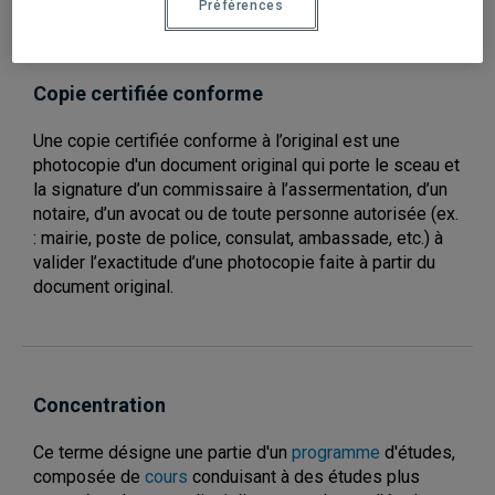
Préférences
Copie certifiée conforme
Une copie certifiée conforme à l’original est une
photocopie d'un document original qui porte le sceau et
la signature d’un commissaire à l’assermentation, d’un
notaire, d’un avocat ou de toute personne autorisée (ex.
: mairie, poste de police, consulat, ambassade, etc.) à
valider l’exactitude d’une photocopie faite à partir du
document original.
Concentration
Ce terme désigne une partie d'un
programme
d'études,
composée de
cours
conduisant à des études plus