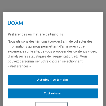
Cheminement Honor
Il s’agit d’un cheminement intercycle, accessible à des
étudiants inscrits à un programme de
baccalauréat
Préférences en matière de témoins
offrant ce cheminement. Il permet à l’étudiant qui
Nous utilisons des témoins (cookies) afin de collecter des
manifeste un intérêt pour la recherche de s’y initier par
informations qui nous permettent d’améliorer votre
e
des cours de
2
cycle
ou par une formule combinant
expérience sur le site, de vous proposer des contenus vidéo,
e
cours de
2
cycle
et production d’un travail de
d’analyser les statistiques de fréquentation, etc. Vous
recherche sous la supervision d’un professeur. Le
pouvez personnaliser votre choix en sélectionnant
e
cumul des activités de
2
cycle
doit totaliser un
« Préférences ».
minimum de 9
crédits.
Autoriser les témoins
Collégien
Tout refuser
Il s'agit d'un candidat possédant un diplôme d’études
collégiales (DEC) ou en voie de l’obtenir.