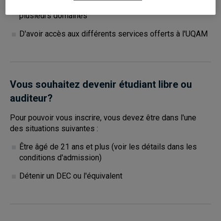
D'avoir accès à plus de
300 cours offerts
dans
plusieurs domaines
D'avoir accès aux différents services offerts à l'UQAM
Vous souhaitez devenir étudiant libre ou
auditeur?
Pour pouvoir vous inscrire, vous devez être dans l'une
des situations suivantes :
Être âgé de 21 ans et plus (voir les détails dans les
conditions d'admission)
Détenir un DEC ou l'équivalent