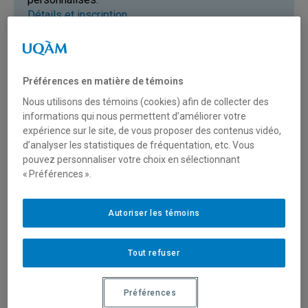
Détails et inscription
Préférences en matière de témoins
Nous utilisons des témoins (cookies) afin de collecter des
Admission en cours
informations qui nous permettent d’améliorer votre
N'attendez plus! Déposez dès maintenant votre
expérience sur le site, de vous proposer des contenus vidéo,
demande d'admission pour devenir étudiante ou
d’analyser les statistiques de fréquentation, etc. Vous
étudiant libre cet automne. Date limite : 1er
pouvez personnaliser votre choix en sélectionnant
septembre 2026
« Préférences ».
En savoir plus
Autoriser les témoins
Les études libres permettent :
Tout refuser
De suivre un ou plusieurs cours à la carte sans
entreprendre un programme d'études
Préférences