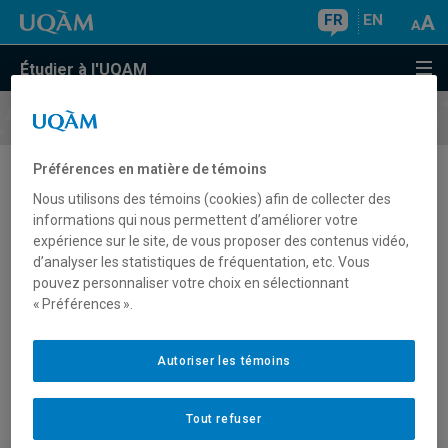
FR
EN
Étudier à l'UQAM
Faire une
demande d'admission
Préférences en matière de témoins
Après avoir été admis
Nous utilisons des témoins (cookies) afin de collecter des
informations qui nous permettent d’améliorer votre
expérience sur le site, de vous proposer des contenus vidéo,
d’analyser les statistiques de fréquentation, etc. Vous
Après avoir reçu une
lettre de décision
vous indiquant que
pouvez personnaliser votre choix en sélectionnant
vous êtes admis dans un programme d’études, vous
« Préférences ».
recevrez une
autorisation d’inscription
. Vous devrez vous
inscrire à des cours pour le trimestre auquel vous avez
été admis pour valider votre choix de programme.
Autoriser les témoins
Sachez également que plusieurs programmes organisent
pendant les mois de mai et juin une activité d’accueil à
Tout refuser
l’intention des nouveaux admis.