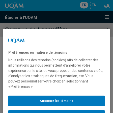
FR
EN
Étudier à l'UQAM
Campus de
Lanaudière
Cours
Préférences en matière de témoins
Nous utilisons des témoins (cookies) afin de collecter des
informations qui nous permettent d’améliorer votre
expérience sur le site, de vous proposer des contenus vidéo,
Cours offerts au campus de Lanaudière
d’analyser les statistiques de fréquentation, etc. Vous
pouvez personnaliser votre choix en sélectionnant
Recherche avancée
(par trimestre, jour, plage horaire,
« Préférences ».
campus, etc.)
Autoriser les témoins
Filtre