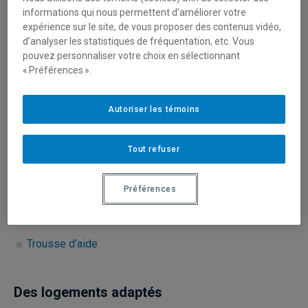
conditions d'encadrement.
informations qui nous permettent d’améliorer votre
expérience sur le site, de vous proposer des contenus vidéo,
d’analyser les statistiques de fréquentation, etc. Vous
Des services aux étudiants à l’écoute de
pouvez personnaliser votre choix en sélectionnant
leurs besoins
« Préférences ».
Ressources socio-économiques
Autoriser les témoins
Soutien à l’apprentissage
Soutien psychologique
Tout refuser
Soutien aux étudiants internationaux
Préférences
Soutien aux étudiants en situation de handicap
Ressources en emploi et en orientation
Trousse d’aide
Des logements adaptés