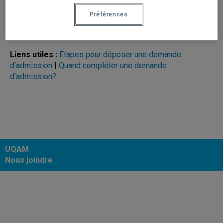
nouvelle demande d’admission et payer les frais requis.
Préférences
Référez-vous à votre programme. Vous aurez alors
l’information sur la marche à suivre.
Liens utiles :
Étapes pour déposer une demande
d'admission
|
Quand compléter une demande
d'admission?
UQAM
Nous joindre