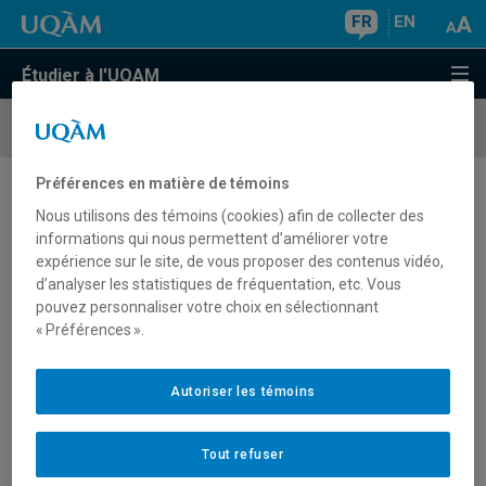
FR
EN
Étudier à l'UQAM
Programmes
d'études
Préférences en matière de témoins
Changement de programme
Nous utilisons des témoins (cookies) afin de collecter des
informations qui nous permettent d’améliorer votre
expérience sur le site, de vous proposer des contenus vidéo,
d’analyser les statistiques de fréquentation, etc. Vous
Si vous désirez changer de programme, il se peut que
pouvez personnaliser votre choix en sélectionnant
vous n’ayez pas à remplir un nouveau formulaire de
« Préférences ».
demande d’admission et à en assumer les frais si les
programmes sont reliés. Vous pourriez par exemple
changer de concentration sans frais à l’intérieur d’un
Autoriser les témoins
même programme ou obtenir un diplôme de certificat au
moment de l’abandon d’un programme de baccalauréat.
Tout refuser
Dans d’autres cas toutefois, il vous faudra remplir une