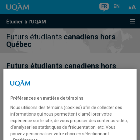
FR
EN
Étudier à l'UQAM
Futurs étudiants
canadiens hors
Québec
Futurs étudiants canadiens hors
Québec
Préférences en matière de témoins
Située au coeur de l'une des plus belles métropoles de
Nous utilisons des témoins (cookies) afin de collecter des
l'Amérique du Nord, l'Université du Québec à Montréal
informations qui nous permettent d’améliorer votre
(UQAM) se définit par son caractère urbain et son
expérience sur le site, de vous proposer des contenus vidéo,
ouverture sur le monde. Université publique de langue
d’analyser les statistiques de fréquentation, etc. Vous
française, son campus est situé dans l'un des quartiers
pouvez personnaliser votre choix en sélectionnant
les plus stimulants de Montréal, rappelant le charme