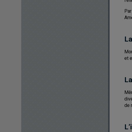
l’é
Par
Amé
La
Mon
et 
La
Mêm
div
de 
L’