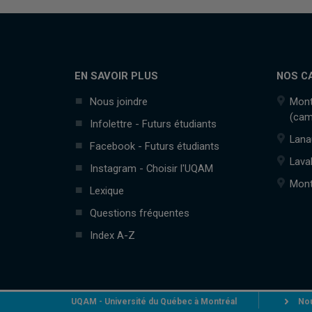
EN SAVOIR PLUS
NOS C
Nous joindre
Mont
(cam
Infolettre - Futurs étudiants
Lana
Facebook - Futurs étudiants
Lava
Instagram - Choisir l'UQAM
Mont
Lexique
Questions fréquentes
Index A-Z
UQAM - Université du Québec à Montréal
Nou