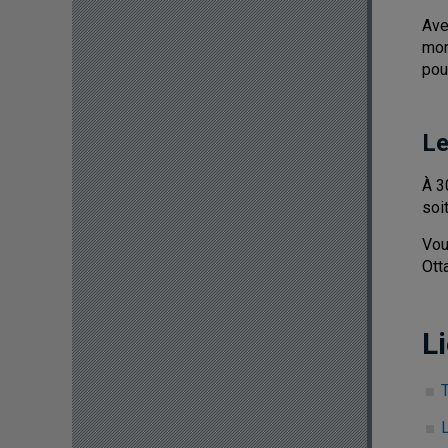
Ave
mon
pou
Le
À 3
soi
Vou
Ott
Li