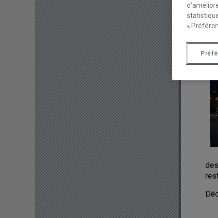
d’améliore
statistiqu
« Préféren
Préf
des
res
Déc