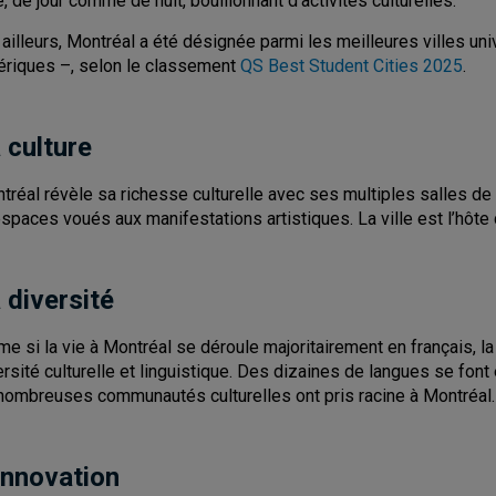
té, de jour comme de nuit, bouillonnant d’activités culturelles.
 ailleurs, Montréal a été désignée parmi les meilleures villes un
riques –, selon le classement
QS Best Student Cities 2025
.
 culture
tréal révèle sa richesse culturelle avec ses multiples salles d
espaces voués aux manifestations artistiques. La ville est l’hôte
 diversité
e si la vie à Montréal se déroule majoritairement en français, 
ersité culturelle et linguistique. Des dizaines de langues se font
nombreuses communautés culturelles ont pris racine à Montréal.
innovation