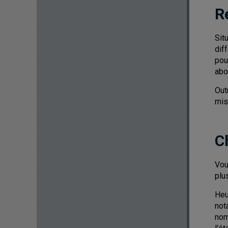
R
Sit
dif
pou
abo
Out
mis
C
Vou
plu
Heu
not
nom