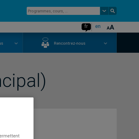
fr
en
us
Rencontrez-nous
cipal)
permettent