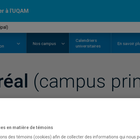
er à l'UQAM
pal)
Calendriers
Nos
campus
En savoir pl
ion
universitaires
réal
(campus prin
es en matière de témoins
ontréal (campus principal)
sons des témoins (cookies) afin de collecter des informations qui nous 