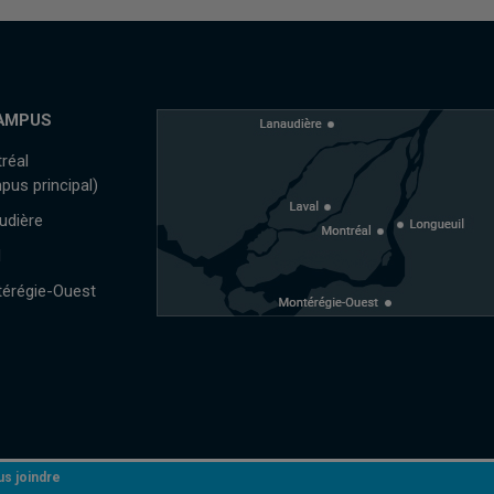
AMPUS
réal
pus principal)
udière
l
érégie-Ouest
s joindre