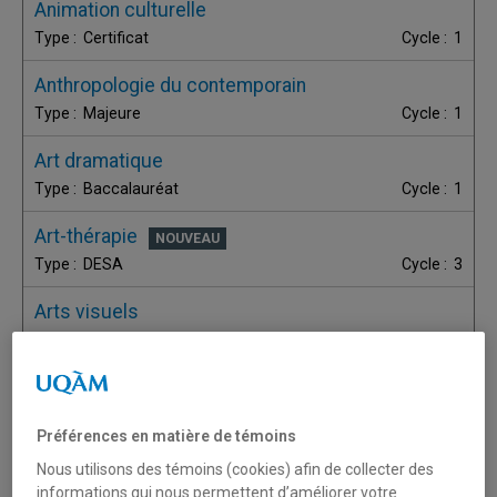
Animation culturelle
Certificat
1
Anthropologie du contemporain
Majeure
1
Art dramatique
Baccalauréat
1
Art-thérapie
DESA
3
Arts visuels
Certificat
1
Arts visuels et médiatiques
Baccalauréat
1
Préférences en matière de témoins
Arts visuels et médiatiques
Nous utilisons des témoins (cookies) afin de collecter des
Maîtrise
2
informations qui nous permettent d’améliorer votre