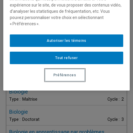
expérience sur le site, de vous proposer des contenus vidéo,
Bio-informatique
d’analyser les statistiques de fréquentation, etc. Vous
pouvez personnaliser votre choix en sélectionnant
DESS
2
« Préférences ».
Biochimie
Baccalauréat
1
Autoriser les témoins
Biochimie
Tout refuser
Maîtrise
2
Biochimie
Préférences
Doctorat
3
Biologie
Maîtrise
2
Biologie
Doctorat
3
Biologie en apprentissage par problèmes