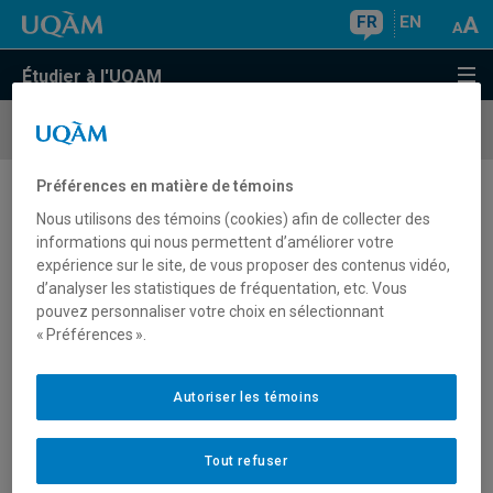
FR
EN
Étudier à l'UQAM
Parents
Préférences en matière de témoins
Faire une demande d'admission, c’est
Nous utilisons des témoins (cookies) afin de collecter des
facile
informations qui nous permettent d’améliorer votre
expérience sur le site, de vous proposer des contenus vidéo,
d’analyser les statistiques de fréquentation, etc. Vous
pouvez personnaliser votre choix en sélectionnant
Les étudiants peuvent être admis à un programme selon
« Préférences ».
l'une ou l'autre des quatre
bases d'admissibilité
: DEC,
études universitaires, expérience ou études hors Québec.
Autoriser les témoins
La plupart des programmes contingentés font une
sélection sur dossier (pour les étudiants québécois, nous
nous basons sur la côte R et sur la moyenne scolaire pour
Tout refuser
les autres étudiants), sans égard au collège ou à l'école