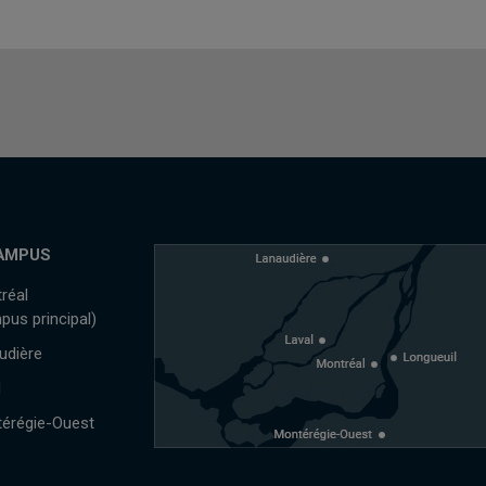
AMPUS
réal
pus principal)
udière
l
érégie-Ouest