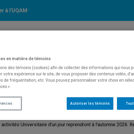
er à l'UQAM
Calendriers
Nos
campus
En savoir pl
ion
universitaires
es en matière de témoins
sons des témoins (cookies) afin de collecter des informations qui nous 
r votre expérience sur le site, de vous proposer des contenus vidéo, d’a
niversitaire d'un jour
es de fréquentation, etc. Vous pouvez personnaliser votre choix en séle
ces ».
érences
Autoriser les témoins
Tout
lques facultés et départements de l'UQAM vous offrent la chance 
ouvrir notre campus dynamique et inspirant.
 activités Universitaire d'un jour reprendront à l'automne 2026. Re