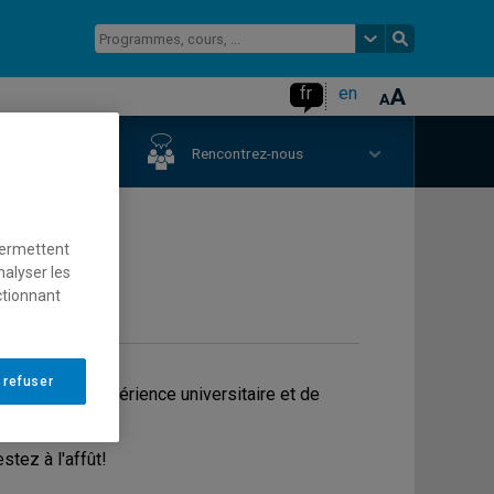
fr
en
us
Rencontrez-nous
permettent
nalyser les
ctionnant
 refuser
de vivre l'expérience universitaire et de
stez à l'affût!