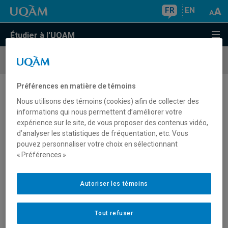
FR
EN
Étudier à l'UQAM
Campus de
Longueuil
Préférences en matière de témoins
Partenaires - Campus de Longueuil
Nous utilisons des témoins (cookies) afin de collecter des
informations qui nous permettent d’améliorer votre
expérience sur le site, de vous proposer des contenus vidéo,
d’analyser les statistiques de fréquentation, etc. Vous
pouvez personnaliser votre choix en sélectionnant
Pour la commande de vos livres
« Préférences ».
Autoriser les témoins
Pour vous perfectionner
Compétences
Tout refuser
linguistiques