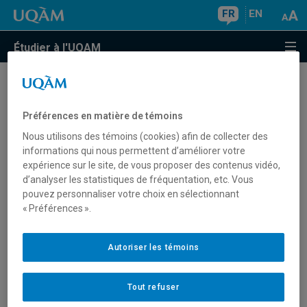
FR
EN
Étudier à l'UQAM
Archives Infolettre CO & CISEP
Préférences en matière de témoins
Nous utilisons des témoins (cookies) afin de collecter des
informations qui nous permettent d’améliorer votre
expérience sur le site, de vous proposer des contenus vidéo,
2026
d’analyser les statistiques de fréquentation, etc. Vous
pouvez personnaliser votre choix en sélectionnant
« Préférences ».
2025
2024
Autoriser les témoins
2023
Tout refuser