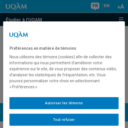
FR
EN
Étudier à l'UQAM
Combien de crédits puis-je suivre
comme étudiant libre ou auditeur?
Préférences en matière de témoins
Nous utilisons des témoins (cookies) afin de collecter des
informations qui nous permettent d’améliorer votre
expérience sur le site, de vous proposer des contenus vidéo,
En aucun cas, l'étudiant libre ou auditeur ne peut accumuler
d’analyser les statistiques de fréquentation, etc. Vous
un total de plus de trente (30) crédits. Le maximum de
pouvez personnaliser votre choix en sélectionnant
crédits auxquels l'étudiant libre ou auditeur est autorisé à
« Préférences ».
s'inscrire à un même trimestre est de dix-sept (17).
Autoriser les témoins
UQAM
Nous joindre
Tout refuser