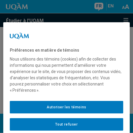
FR
EN
Étudier à l'UQAM
Comment obtenir une autorisation
d'enseigner au Québec?
Préférences en matière de témoins
Nous utilisons des témoins (cookies) afin de collecter des
informations qui nous permettent d’améliorer votre
expérience sur le site, de vous proposer des contenus vidéo,
Pour connaître les exigences pour enseigner au
d’analyser les statistiques de fréquentation, etc. Vous
préscolaire, au primaire, au secondaire ou en formation
pouvez personnaliser votre choix en sélectionnant
professionnelle (enseignement d’un métier) au Québec,
« Préférences ».
consultez le
site de la Faculté des sciences de
l’éducation
.
Autoriser les témoins
UQAM
Tout refuser
Nous joindre