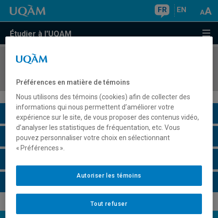
FR
EN
Étudier à l'UQAM
COURS
//
Cours
Préférences en matière de témoins
Nous utilisons des témoins (cookies) afin de collecter des
informations qui nous permettent d’améliorer votre
Description du cours
expérience sur le site, de vous proposer des contenus vidéo,
d’analyser les statistiques de fréquentation, etc. Vous
Horaire -
pouvez personnaliser votre choix en sélectionnant
« Préférences ».
Horaire -
Autoriser les témoins
Horaire -
Tout refuser