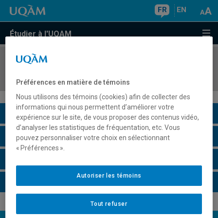
FR
EN
Étudier à l'UQAM
COURS
//
ACT3040
Crédibilité
Préférences en matière de témoins
Nous utilisons des témoins (cookies) afin de collecter des
informations qui nous permettent d’améliorer votre
Description du cours
expérience sur le site, de vous proposer des contenus vidéo,
d’analyser les statistiques de fréquentation, etc. Vous
Horaire - Été 2026
pouvez personnaliser votre choix en sélectionnant
« Préférences ».
Horaire - Automne 2026
Autoriser les témoins
Horaire - Hiver 2027
Tout refuser