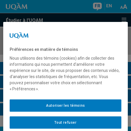
FR
EN
Étudier à l'UQAM
COURS
//
ALL1320
Allemand I (débutant 1)
Préférences en matière de témoins
Nous utilisons des témoins (cookies) afin de collecter des
informations qui nous permettent d’améliorer votre
Description du cours
expérience sur le site, de vous proposer des contenus vidéo,
d’analyser les statistiques de fréquentation, etc. Vous
Horaire - Été 2026
pouvez personnaliser votre choix en sélectionnant
« Préférences ».
Horaire - Automne 2026
Autoriser les témoins
Horaire - Hiver 2027
Tout refuser