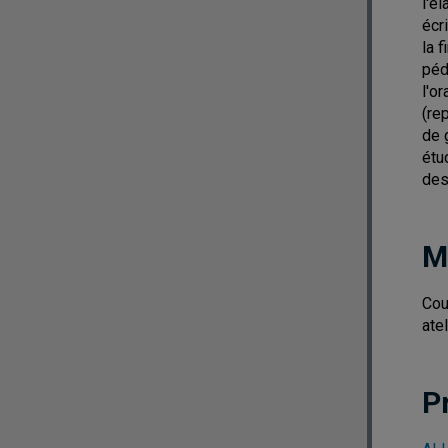
l'é
écr
la 
péd
l'o
(re
de 
étu
des
M
Cou
ate
P