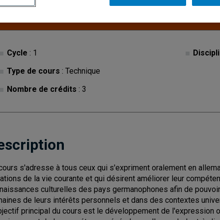
Ce cours est inactif.
Cycle
: 1
Discipl
Type de cours
: Technique
Nombre de crédits
: 3
escription
cours s'adresse à tous ceux qui s'expriment oralement en allem
uations de la vie courante et qui désirent améliorer leur compéte
naissances culturelles des pays germanophones afin de pouvoir
aines de leurs intérêts personnels et dans des contextes univer
bjectif principal du cours est le développement de l'expression 