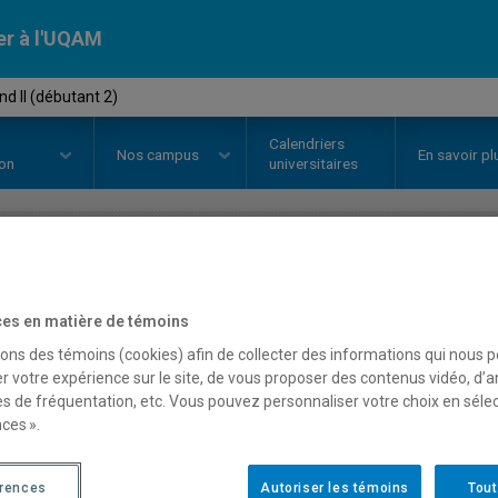
er à l'UQAM
d II (débutant 2)
Calendriers
Nos
campus
En savoir pl
ion
universitaires
OURS
//
ALL1322
-
Allemand II (d
es en matière de témoins
sons des témoins (cookies) afin de collecter des informations qui nous 
Description
Horaire - Été 2026
Horaire
r votre expérience sur le site, de vous proposer des contenus vidéo, d’a
es de fréquentation, etc. Vous pouvez personnaliser votre choix en séle
ces ».
érences
Autoriser les témoins
Tout