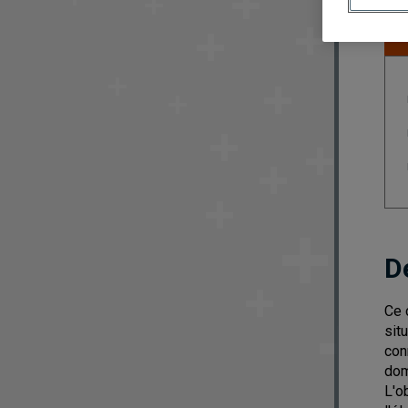
D
Ce 
sit
con
dom
L'o