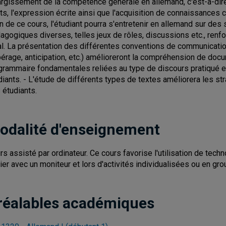
largissement de la compétence générale en allemand, c'est-à-di
its, l'expression écrite ainsi que l'acquisition de connaissance
fin de ce cours, l'étudiant pourra s'entretenir en allemand sur des
agogiques diverses, telles jeux de rôles, discussions etc., renf
ral. La présentation des différentes conventions de communicati
pérage, anticipation, etc.) amélioreront la compréhension de doc
grammaire fondamentales reliées au type de discours pratiqué en
diants. - L'étude de différents types de textes améliorera les str
 étudiants.
odalité d'enseignement
rs assisté par ordinateur. Ce cours favorise l'utilisation de tech
lier avec un moniteur et lors d'activités individualisées ou en g
réalables académiques