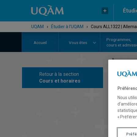
Étudi
UQAM
›
Étudier à l'UQAM
›
Cours ALL1322 | Alleman
Programmes,
Accueil
Vous êtes
cours et admiss
Retour à la section
C
Cours et horaires
Préférenc
Nous utili
d’améliore
statistiqu
« Préféren
Préf