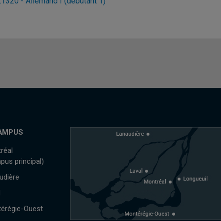
1320 - Allemand I (débutant 1)
AMPUS
réal
pus principal)
udière
l
érégie-Ouest