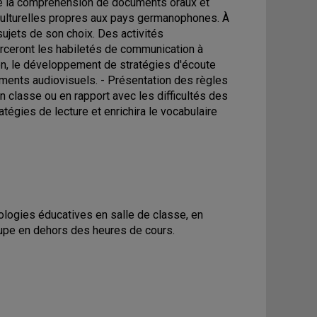
re la compréhension de documents oraux et
s culturelles propres aux pays germanophones. À
 sujets de son choix. Des activités
orceront les habiletés de communication à
on, le développement de stratégies d'écoute
uments audiovisuels. - Présentation des règles
 classe ou en rapport avec les difficultés des
atégies de lecture et enrichira le vocabulaire
nologies éducatives en salle de classe, en
roupe en dehors des heures de cours.