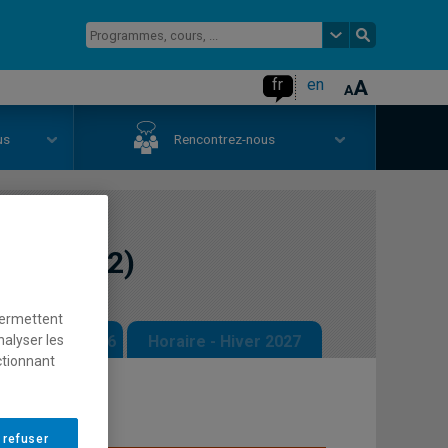
fr
en
us
Rencontrez-nous
ébutant 2)
permettent
 - Automne 2026
Horaire - Hiver 2027
nalyser les
ctionnant
 refuser