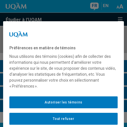
FR
EN
Étudier à l'UQAM
COURS
//
ALL1905
Allemand 5 (B1.1)
Préférences en matière de témoins
Nous utilisons des témoins (cookies) afin de collecter des
informations qui nous permettent d’améliorer votre
Description du cours
expérience sur le site, de vous proposer des contenus vidéo,
d’analyser les statistiques de fréquentation, etc. Vous
Horaire - Été 2026
pouvez personnaliser votre choix en sélectionnant
« Préférences ».
Horaire - Automne 2026
Autoriser les témoins
Horaire - Hiver 2027
Tout refuser