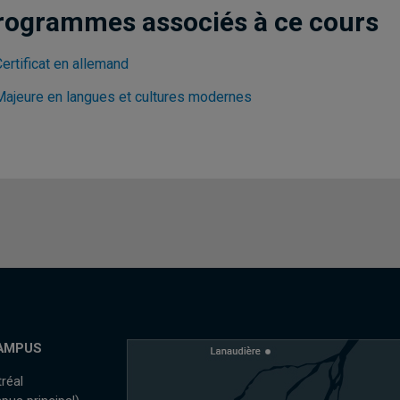
rogrammes associés à ce cours
ertificat en allemand
Majeure en langues et cultures modernes
AMPUS
réal