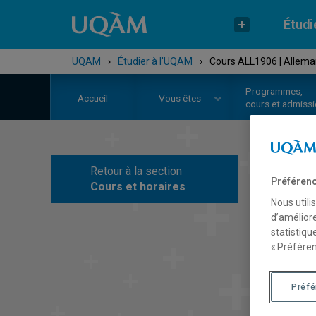
Étudi
UQAM
›
Étudier à l'UQAM
›
Cours ALL1906 | Allema
Programmes,
Accueil
Vous êtes
cours et admiss
Retour à la section
C
Préférenc
Cours et horaires
Nous utili
d’améliore
statistiqu
« Préféren
Préf