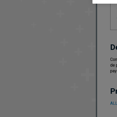
D
Com
de 
pay
P
ALL