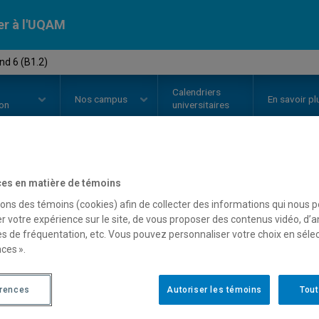
er à l'UQAM
nd 6 (B1.2)
Calendriers
Nos
campus
En savoir pl
ion
universitaires
OURS
//
ALL1906
-
Allemand 6 (B
es en matière de témoins
sons des témoins (cookies) afin de collecter des informations qui nous 
r votre expérience sur le site, de vous proposer des contenus vidéo, d’a
es de fréquentation, etc. Vous pouvez personnaliser votre choix en séle
Description
Horaire - Été 2026
Horaire
ces ».
érences
Autoriser les témoins
Tout