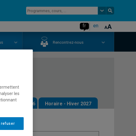
fr
en
us
Rencontrez-nous
1.2)
permettent
nalyser les
ctionnant
 - Automne 2026
Horaire - Hiver 2027
 refuser