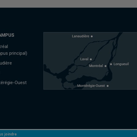
AMPUS
réal
pus principal)
udière
l
érégie-Ouest
s joindre