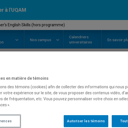
er à l'UQAM
r's English Skills (hors programme)
Calendriers
Nos
campus
En savoir pl
ion
universitaires
OURS
//
ANG1017
-
Beginner's Eng
es en matière de témoins
programme)
sons des témoins (cookies) afin de collecter des informations qui nous 
r votre expérience sur le site, de vous proposer des contenus vidéo, d’a
es de fréquentation, etc. Vous pouvez personnaliser votre choix en séle
ces ».
Description
Horaire - Été 2026
Horaire
érences
Autoriser les témoins
Tout