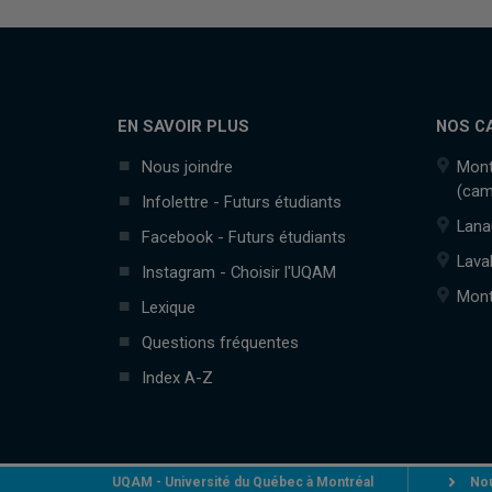
EN SAVOIR PLUS
NOS C
Nous joindre
Mont
(cam
Infolettre - Futurs étudiants
Lana
Facebook - Futurs étudiants
Lava
Instagram - Choisir l'UQAM
Mont
Lexique
Questions fréquentes
Index A-Z
UQAM - Université du Québec à Montréal
Nou