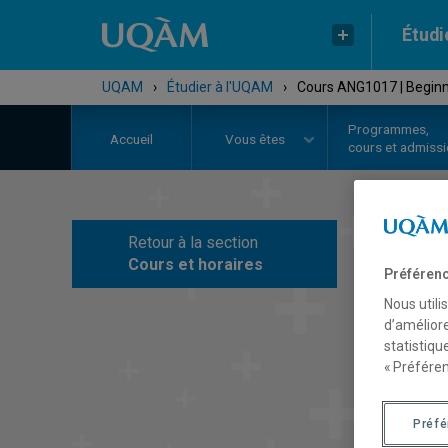
Étudi
UQAM
›
Étudier à l'UQAM
›
Cours ANG1017 | Beginne
Programmes,
Accueil
Vous êtes
cours et admiss
Retour à la section
C
Cours et horaires
Préférenc
Nous utili
d’améliore
statistiqu
« Préféren
Préf