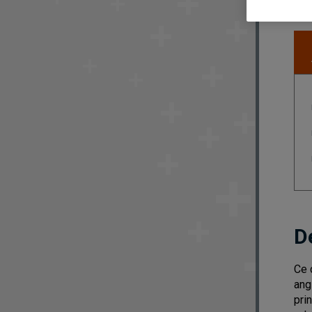
D
Ce 
ang
pri