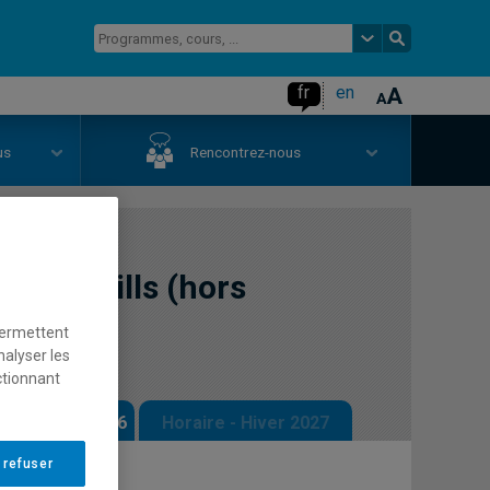
fr
en
us
Rencontrez-nous
lish Skills (hors
permettent
nalyser les
ctionnant
 - Automne 2026
Horaire - Hiver 2027
 refuser