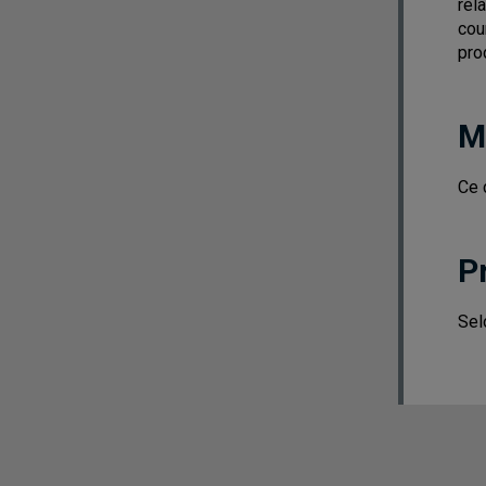
rel
cou
pro
M
Ce 
P
Sel