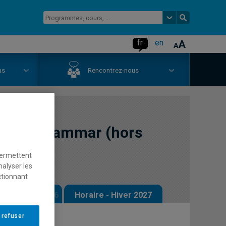
fr
en
us
Rencontrez-nous
nglish Grammar (hors
permettent
nalyser les
ctionnant
 - Automne 2026
Horaire - Hiver 2027
 refuser