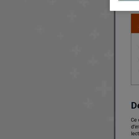
D
Ce 
d'i
lec