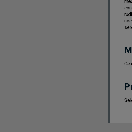
mes
con
rud
néc
ser
M
Ce 
P
Sel