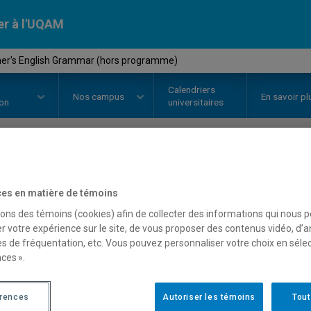
er à l'UQAM
ner's English Grammar (hors programme)
Calendriers
Nos
campus
En savoir pl
ion
universitaires
OURS
//
ANG1117
-
Beginner's E
es en matière de témoins
programme)
sons des témoins (cookies) afin de collecter des informations qui nous 
r votre expérience sur le site, de vous proposer des contenus vidéo, d’a
es de fréquentation, etc. Vous pouvez personnaliser votre choix en séle
ces ».
Description
Horaire - Été 2026
Horaire
érences
Autoriser les témoins
Tout