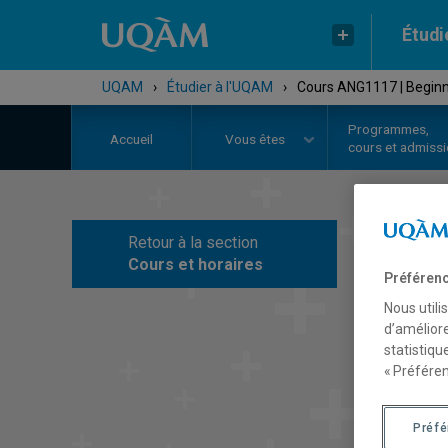
Étudi
UQAM
›
Étudier à l'UQAM
›
Cours ANG1117 | Begin
Programmes,
Accueil
Vous êtes
cours et admiss
Retour à la section
C
Cours et horaires
Préférenc
Nous utili
d’améliore
statistiqu
« Préféren
Préf