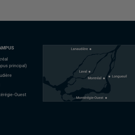
AMPUS
réal
pus principal)
udière
l
érégie-Ouest