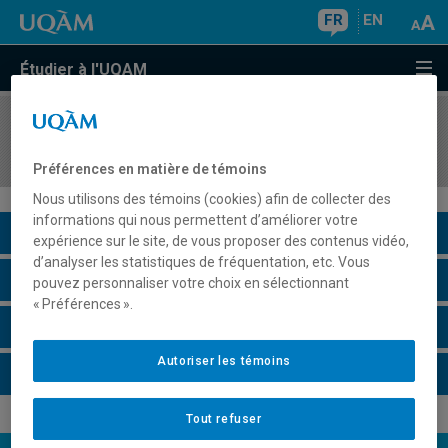
FR
EN
Étudier à l'UQAM
COURS
//
ANG2037
Elementary English Skills for Computers
Préférences en matière de témoins
Nous utilisons des témoins (cookies) afin de collecter des
informations qui nous permettent d’améliorer votre
Description du cours
expérience sur le site, de vous proposer des contenus vidéo,
d’analyser les statistiques de fréquentation, etc. Vous
Horaire - Été 2026
pouvez personnaliser votre choix en sélectionnant
« Préférences ».
Horaire - Automne 2026
Autoriser les témoins
Horaire - Hiver 2027
Tout refuser