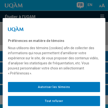
FR
EN
Étudier à l'UQAM
COURS
//
ANG2067
Skills for Business I
Préférences en matière de témoins
Nous utilisons des témoins (cookies) afin de collecter des
informations qui nous permettent d’améliorer votre
Description du cours
expérience sur le site, de vous proposer des contenus vidéo,
d’analyser les statistiques de fréquentation, etc. Vous
Horaire - Été 2026
pouvez personnaliser votre choix en sélectionnant
« Préférences ».
Horaire - Automne 2026
Autoriser les témoins
Horaire - Hiver 2027
Tout refuser